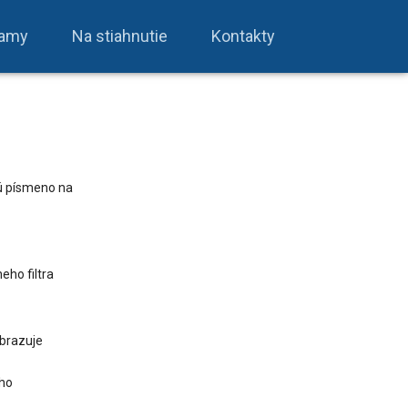
ramy
Na stiahnutie
Kontakty
jú písmeno na
eho filtra
obrazuje
ého