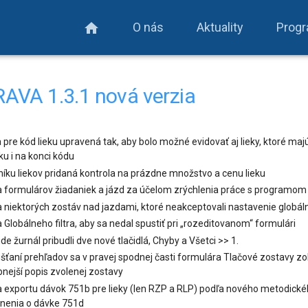
O nás
Aktuality
Prog
home
AVA 1.3.1 nová verzia
pre kód lieku upravená tak, aby bolo možné evidovať aj lieky, ktoré ma
ku i na konci kódu
lníku liekov pridaná kontrola na prázdne množstvo a cenu lieku
 formulárov žiadaniek a jázd za účelom zrýchlenia práce s programom
 niektorých zostáv nad jazdami, ktoré neakceptovali nastavenie globáln
 Globálneho filtra, aby sa nedal spustiť pri „rozeditovanom“ formulári
de žurnál pribudli dve nové tlačidlá, Chyby a Všetci >> 1.
úšťaní prehľadov sa v pravej spodnej časti formulára Tlačové zostavy z
nejší popis zvolenej zostavy
 exportu dávok 751b pre lieky (len RZP a RLP) podľa nového metodick
nenia o dávke 751d