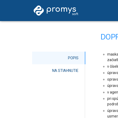
DOPR
maska 
POPIS
začiat
v číse
NA STIAHNUTIE
úprava
oprava
úprava
v agen
pri sp
podrob
úprava
usmer