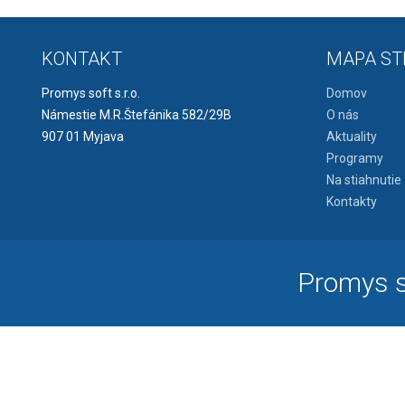
KONTAKT
MAPA ST
Promys soft s.r.o.
Domov
Námestie M.R.Štefánika 582/29B
O nás
907 01 Myjava
Aktuality
Programy
Na stiahnutie
Kontakty
Promys so