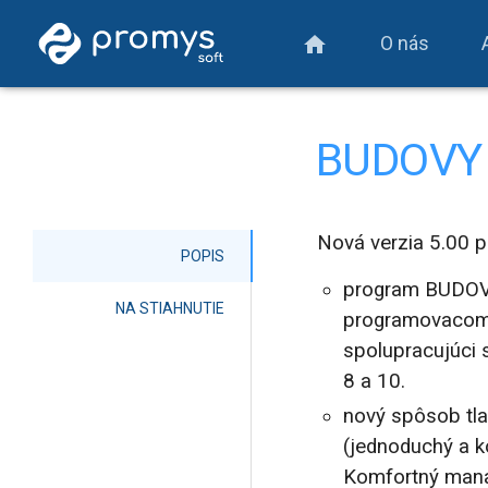
O nás
home
BUDOVY 5
Nová verzia 5.00 p
POPIS
program BUDOVY
NA STIAHNUTIE
programovacom j
spolupracujúci 
8 a 10.
nový spôsob tl
(jednoduchý a k
Komfortný mana