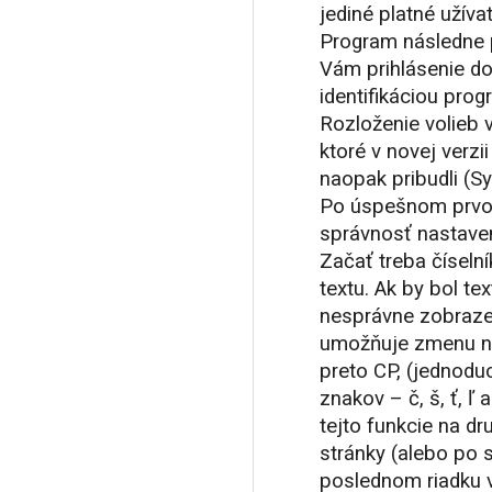
jediné platné užív
Program následne 
Vám prihlásenie do
identifikáciou prog
Rozloženie volieb v
ktoré v novej verzi
naopak pribudli (
Po úspešnom prvo
správnosť nastaven
Začať treba číselní
textu. Ak by bol te
nesprávne zobraze
umožňuje zmenu na
preto CP, (jednod
znakov – č, š, ť, ľ 
tejto funkcie na d
stránky (alebo po 
poslednom riadku v