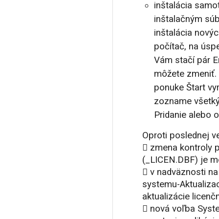
inštalácia samo
inštalačným súb
inštalácia nov
počítač, na úsp
Vám stačí pár E
môžete zmeniť.
ponuke Štart vy
zozname všetkýc
Pridanie alebo 
Oproti poslednej v
 zmena kontroly p
(_LICEN.DBF) je mo
 v nadväznosti n
systemu-Aktualizac
aktualizácie licenč
 nová voľba Syst