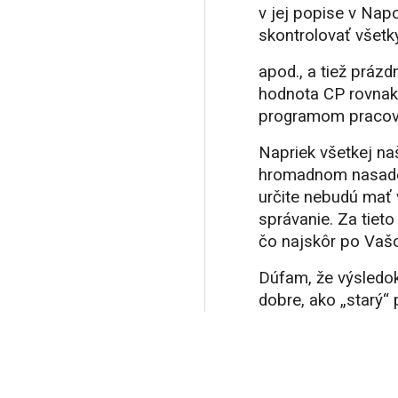
v jej popise v Na
skontrolovať všetky
apod., a tiež prázd
hodnota CP rovnaká
programom pracov
Napriek všetkej naš
hromadnom nasaden
určite nebudú mať 
správanie. Za tiet
čo najskôr po Vaš
Dúfam, že výsledok
dobre, ako „starý“