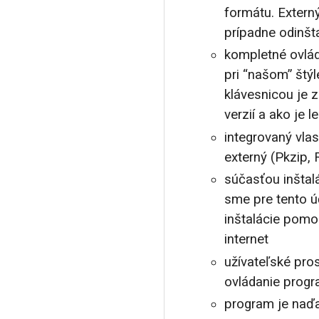
formátu. Extern
prípadne odinšt
kompletné ovlá
pri “našom” štý
klávesnicou je 
verzií a ako je
integrovaný vla
externý (Pkzip, R
súčasťou inštal
sme pre tento úč
inštalácie pomo
internet
užívateľské pro
ovládanie progr
program je naďa