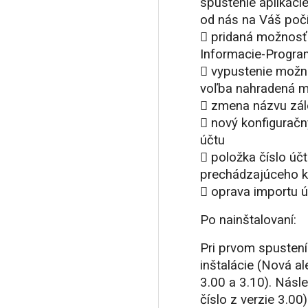
spustenie aplikác
od nás na Váš počí
 pridaná možnosť
Informacie-Progra
 vypustenie možno
voľba nahradená m
 zmena názvu zálo
 nový konfiguračn
účtu
 položka číslo úč
prechádzajúceho k
 oprava importu 
Po nainštalovaní:
Pri prvom spusten
inštalácie (Nová al
3.00 a 3.10). Násl
číslo z verzie 3.0