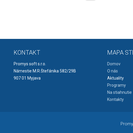
KONTAKT
MAPA ST
Promys soft s.r.o.
Domov
Námestie M.R.Štefánika 582/29B
O nás
907 01 Myjava
Aktuality
Programy
Na stiahnutie
Kontakty
Promys