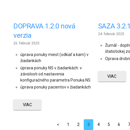
DOPRAVA 1.2.0 nová
SAZA 3.2.1
verzia
24. február 2025
26. február 2025
Žurnál - dopln
štatistickej z
úprava ponuky miest (odkiaľ a kam) v
Oprava drobn
žiadankách
úprava ponuky NS v žiadankách: v
závislosti od nastavenia
VIAC
konfiguračného parametra Ponuka NS
úprava ponuky pacientov v žiadankách
VIAC
<
1
2
3
4
5
6