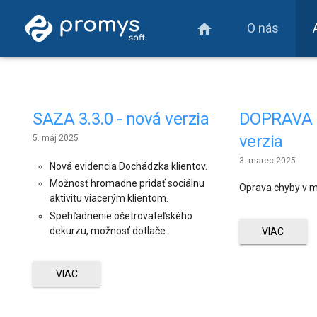
O nás
home
SAZA 3.3.0 - nová verzia
DOPRAVA 1
verzia
5. máj 2025
3. marec 2025
Nová evidencia Dochádzka klientov.
Možnosť hromadne pridať sociálnu
Oprava chyby v m
aktivitu viacerým klientom.
Spehľadnenie ošetrovateľského
dekurzu, možnosť dotlače.
VIAC
VIAC